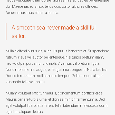
neque vulputate, ullamcorper dignissim erat. Sed eu pellentesque
dui. Maecenas euismod tellus quis tortor ultricies ultrices.
Aenean maximus at nisl a lacinia.
A smooth sea never made a skillful
sailor.
Nulla eleifend purus elit, a iaculis purus hendrerit at. Suspendisse
rutrum, risus vel auctor pellentesque, nisl turpis pretium diam,
nec volutpat purus nunc id nibh. Vivamus vel pretium ligula.
Nunc molestie nisi augue, et feugiat nisi congue id. Nulla facilisi.
Donec fermentum mollis mi sed tempus. Pellentesque aliquet
venenatis felis vel mattis.
Nullam volutpat efficitur mauris, condimentum porttitor eros.
Mauris ornare turpis urna, et dignissim nibh fermentum a. Sed
eget volutpat libero. Etiam felis felis, bibendum malesuada dui in,
egestas aliquam lectus.