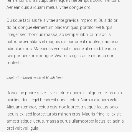
fermentum. Cras vulputate neque vitae tempus condimentum.
Aenean quis aliquam metus, vitae congue orci.
Quisque facilisis felis vitae ante gravida imperdiet. Duis dolor
dolor, congue elementum placerat quis, porttitor vel turpis.
Integer sed rhoncus massa, ac semper nibh. Cum sociis
natoque penatibus et magnis dis parturient montes, nascetur
ridiculus mus. Maecenas venenatis neque at enim bibendum,
sed posuere orci congue. Vivamus egestas eu massa non
molestie.
Inspiration board made of bluish tone
Donec ac pharetra velit, vel dictum quam. Ut aliquam tellus quis
nisi tincidunt, eget hendrerit nunc luctus. Nam a aliquam velit.
Aliquam tempor, lectus euismod laoreet tristique, lectus odio
iaculis ex, sed laoreet turpis mi non eros. Mauris fringilla, ex sit
amet tristique luctus, massa purus ullamcorper lacus, at lacinia
orci velit vel ligula.