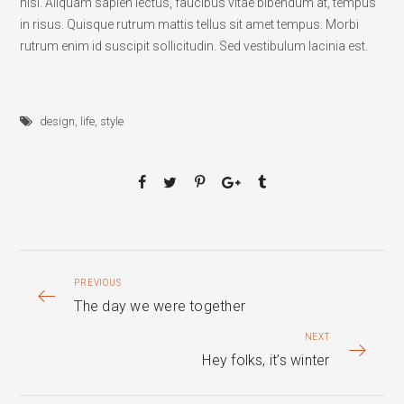
nisi. Aliquam sapien lectus, faucibus vitae bibendum at, tempus
in risus. Quisque rutrum mattis tellus sit amet tempus. Morbi
rutrum enim id suscipit sollicitudin. Sed vestibulum lacinia est.
design
,
life
,
style
PREVIOUS
The day we were together
NEXT
Hey folks, it’s winter